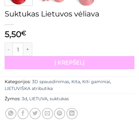
Suktukas Lietuvos vėliava
5,50
€
produkto kiekis: Suktukas Lietuvos vėliava
Į KREPŠELĮ
Kategorijos:
3D spausdinimas
,
Kita
,
Kiti gaminiai
,
LIETUVIŠKA atributika
Žymos:
3d
,
LIETUVA
,
suktukas