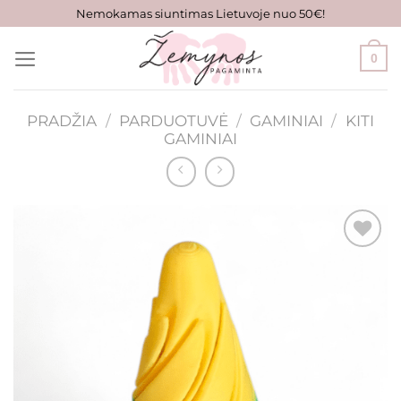
Skip
Nemokamas siuntimas Lietuvoje nuo 50€!
to
content
0
PRADŽIA
/
PARDUOTUVĖ
/
GAMINIAI
/
KITI
GAMINIAI
Mėgstamiausias