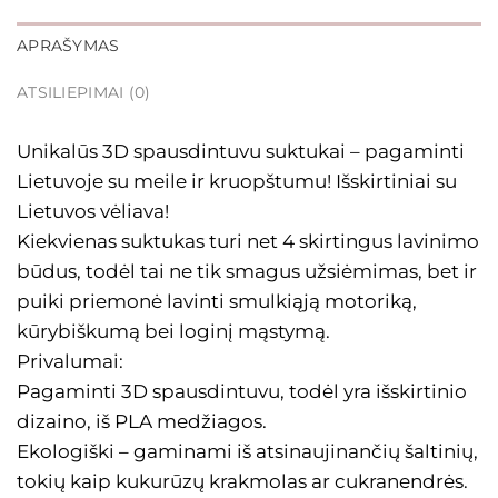
APRAŠYMAS
ATSILIEPIMAI (0)
Unikalūs 3D spausdintuvu suktukai – pagaminti
Lietuvoje su meile ir kruopštumu! Išskirtiniai su
Lietuvos vėliava!
Kiekvienas suktukas turi net 4 skirtingus lavinimo
būdus, todėl tai ne tik smagus užsiėmimas, bet ir
puiki priemonė lavinti smulkiąją motoriką,
kūrybiškumą bei loginį mąstymą.
Privalumai:
Pagaminti 3D spausdintuvu, todėl yra išskirtinio
dizaino, iš PLA medžiagos.
Ekologiški – gaminami iš atsinaujinančių šaltinių,
tokių kaip kukurūzų krakmolas ar cukranendrės.