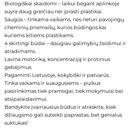
Biologiškai skaidomi – laikui bėgant aplinkoje
suyra daug greičiau nei įprasti plastikai.
Saugūs – tinkama vaikams, nes neturi pavojingų
cheminių priemaišų, kurios būdingos kai
kuriems kitiems plastikams.
4 skirtingi būdai – daugiau galimybių žaidimui ir
atradimams.
Lavina motoriką, koncentraciją ir protinius
gebėjimus.
Pagaminti Lietuvoje, kokybiški ir patvarūs.
Tinka vaikams ir suaugusiems – puikus
pasirinkimas tiek pramogai, tiek mokymuisi bei
atsipalaidavimui.
Bandykite įvairiausius būdus ir atraskite, kiek
džiaugsmo gali suteikti paprastas, bet genialus
suktukas!