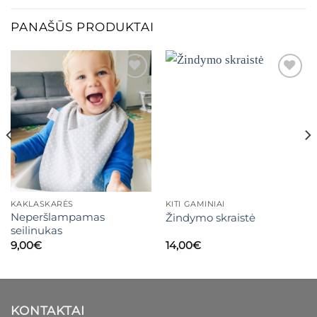
PANAŠŪS PRODUKTAI
Mėgstamiausias
Mėgstamiausias
KAKLASKARĖS
KITI GAMINIAI
Neperšlampamas
Žindymo skraistė
seilinukas
9,00
€
14,00
€
KONTAKTAI