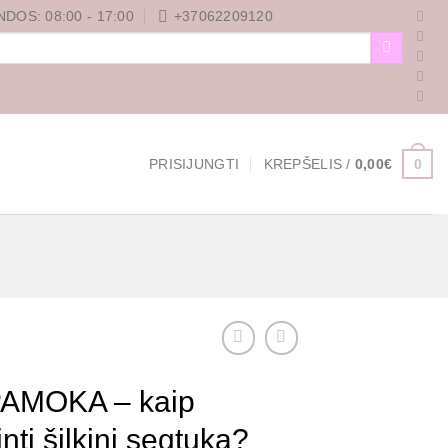
DOS: 08:00 - 17:00
+37062209120
0
PRISIJUNGTI
KREPŠELIS /
0,00
€
AMOKA – kaip
ti šilkinį segtuką?