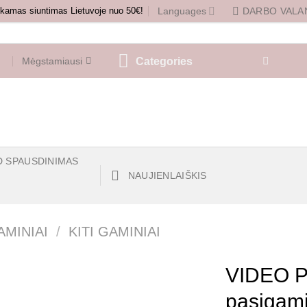
amas siuntimas Lietuvoje nuo 50€!
Languages
DARBO VALAN
Categories
Mėgstamiausi
D SPAUSDINIMAS
NAUJIENLAIŠKIS
AMINIAI
/
KITI GAMINIAI
VIDEO P
pasigamin
Mėgstamiausias