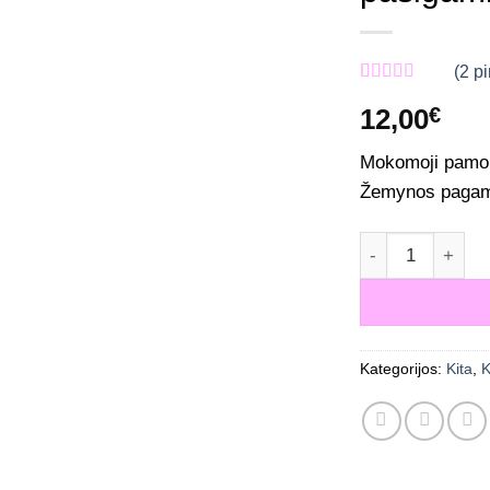
(
2
pi
Įvertinimas:
2
12,00
€
5.00
iš 5
(viso
įvertinimų:
)
Mokomoji pamok
Žemynos pagam
produkto kiekis
Kategorijos:
Kita
,
K