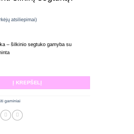
rkėjų atsiliepimai)
a – šilkinio segtuko gamyba su
inta
: VIDEO PAMOKA - kaip pasigaminti šilkinį segtuką?
Į KREPŠELĮ
iti gaminiai