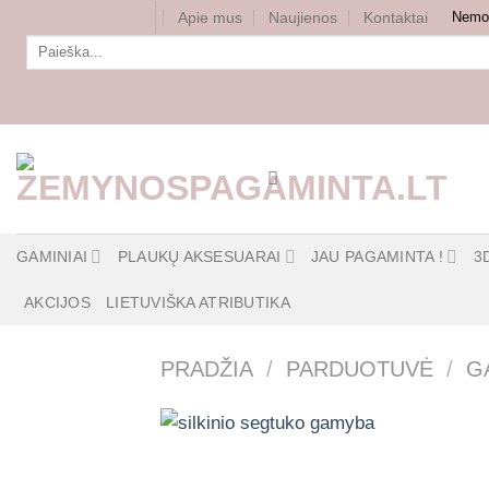
Skip
Apie mus
Naujienos
Kontaktai
Nemok
to
Ieškoti:
content
GAMINIAI
PLAUKŲ AKSESUARAI
JAU PAGAMINTA !
3
AKCIJOS
LIETUVIŠKA ATRIBUTIKA
PRADŽIA
/
PARDUOTUVĖ
/
G