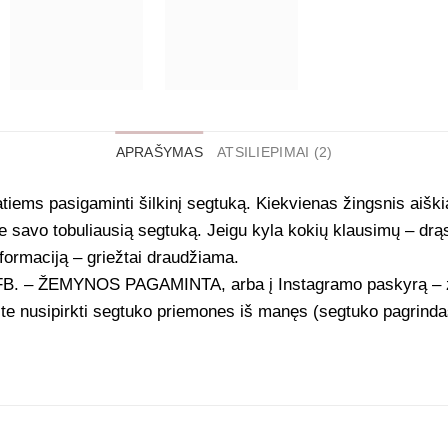
APRAŠYMAS
ATSILIEPIMAI (2)
tiems pasigaminti šilkinį segtuką. Kiekvienas žingsnis aišk
 savo tobuliausią segtuką. Jeigu kyla kokių klausimų – drąs
informaciją – griežtai draudžiama.
į FB. – ŽEMYNOS PAGAMINTA, arba į Instagramo paskyrą – z
alite nusipirkti segtuko priemones iš manęs (segtuko pagrinda