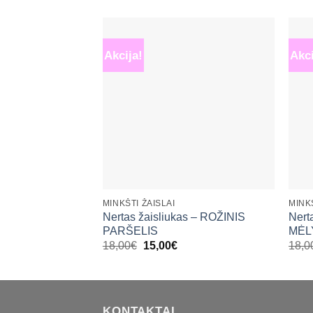
Akcija!
Akci
Mėgstamiausias
+
+
MINKŠTI ŽAISLAI
MINKŠ
Nertas žaisliukas – ROŽINIS
Nert
PARŠELIS
MĖL
Original
Current
18,00
€
15,00
€
18,0
price
price
was:
is:
18,00€.
15,00€.
KONTAKTAI