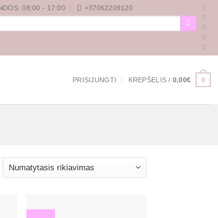
DOS: 08:00 - 17:00
+37062209120
0
PRISIJUNGTI
KREPŠELIS /
0,00
€