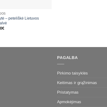
+
IJOS
ytė – peteliškė Lietuvos
palvė
00
€
PAGALBA
Pirkimo taisyklės
Keitimas ir grąžinimas
Pristatymas
Apmokėjimas