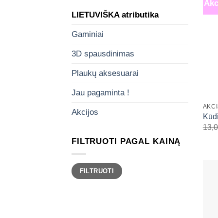
Akc
LIETUVIŠKA atributika
Gaminiai
3D spausdinimas
Plaukų aksesuarai
Jau pagaminta !
AKC
Akcijos
Kūdi
13,
FILTRUOTI PAGAL KAINĄ
Min
Maks
FILTRUOTI
kaina
kaina