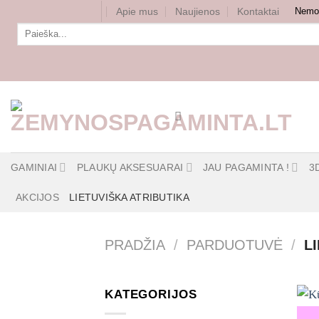
Skip
Apie mus
Naujienos
Kontaktai
Nemok
to
Ieškoti:
content
GAMINIAI
PLAUKŲ AKSESUARAI
JAU PAGAMINTA !
3
AKCIJOS
LIETUVIŠKA ATRIBUTIKA
PRADŽIA
/
PARDUOTUVĖ
/
LI
KATEGORIJOS