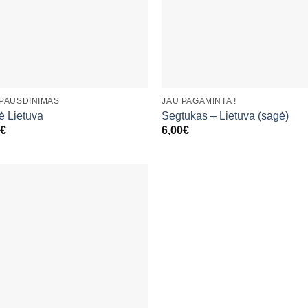
+
+
SPAUSDINIMAS
JAU PAGAMINTA !
ė Lietuva
Segtukas – Lietuva (sagė)
€
6,00
€
Mėgstamiausias