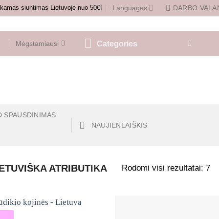
amas siuntimas Lietuvoje nuo 50€!
Languages
DARBO VALAN
Categories
Mėgstamiausi
D SPAUSDINIMAS
NAUJIENLAIŠKIS
Rodomi visi rezultatai: 7
ETUVIŠKA ATRIBUTIKA