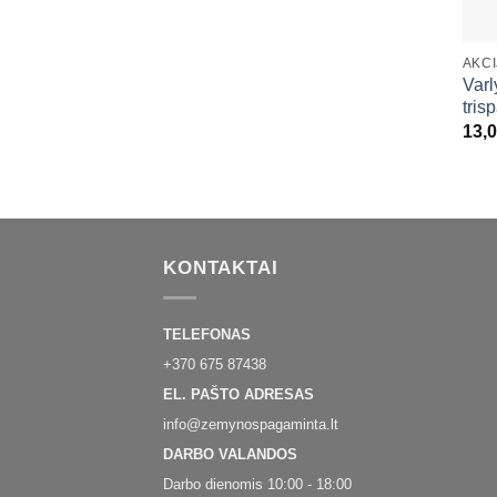
AKC
Varl
tris
13,
KONTAKTAI
TELEFONAS
+370 675 87438
EL. PAŠTO ADRESAS
info@zemynospagaminta.lt
DARBO VALANDOS
Darbo dienomis 10:00 - 18:00