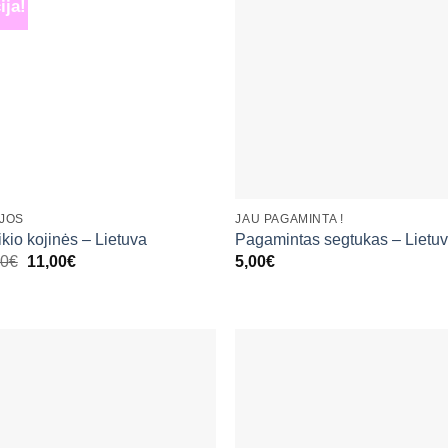
ija!
Mėgstamiausias
Mėgstamiaus
+
+
IJOS
JAU PAGAMINTA !
kio kojinės – Lietuva
Pagamintas segtukas – Lietu
Original
Current
00
€
11,00
€
5,00
€
price
price
was:
is:
13,00€.
11,00€.
Mėgstamiausias
Mėgstamiaus