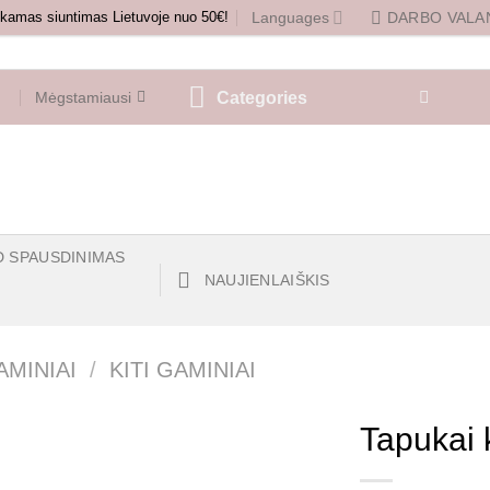
amas siuntimas Lietuvoje nuo 50€!
Languages
DARBO VALAN
Categories
Mėgstamiausi
D SPAUSDINIMAS
NAUJIENLAIŠKIS
AMINIAI
/
KITI GAMINIAI
Tapukai 
Mėgstamiausias