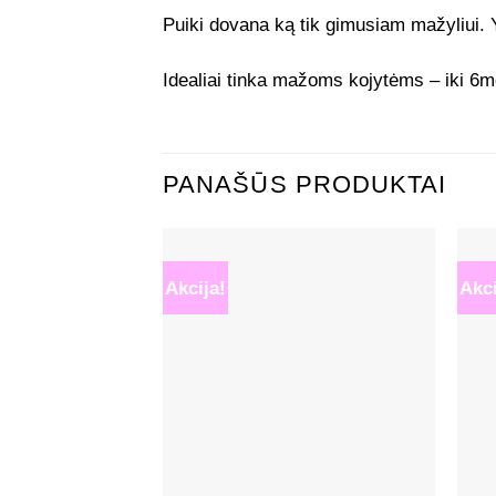
Puiki dovana ką tik gimusiam mažyliui. Yp
Idealiai tinka mažoms kojytėms – iki 6m
PANAŠŪS PRODUKTAI
Akcija!
Akci
Mėgstamiausias
+
+