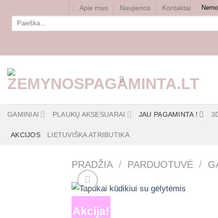
Skip
Apie mus
Naujienos
Kontaktai
Nemok
to
Ieškoti:
content
GAMINIAI
PLAUKŲ AKSESUARAI
JAU PAGAMINTA !
3
AKCIJOS
LIETUVIŠKA ATRIBUTIKA
PRADŽIA
/
PARDUOTUVĖ
/
G
Akcija!