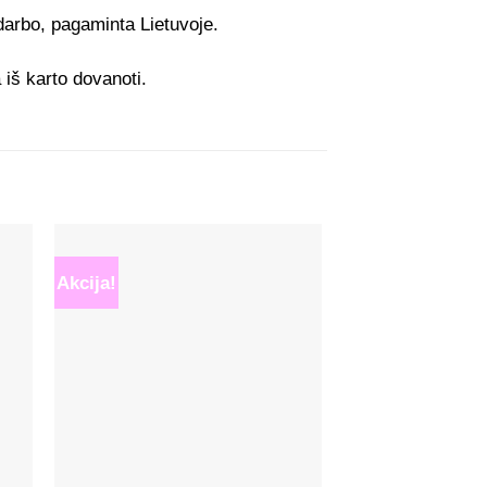
 darbo, pagaminta Lietuvoje.
iš karto dovanoti.
Akcija!
Akcija!
ias
Mėgstamiausias
+
+