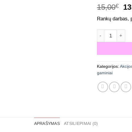
Or
15,00
€
13
pr
Rankų darbas, 
wa
15
produkto kiekis
Kategorijos:
Akcijo
gaminiai
APRAŠYMAS
ATSILIEPIMAI (0)