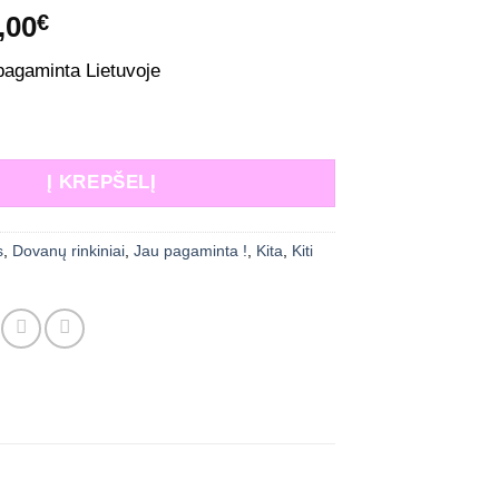
iginal
Current
,00
€
ice
price
pagaminta Lietuvoje
s:
is:
,00€.
13,00€.
: Tapukai kūdikiui su gėlytėmis
Į KREPŠELĮ
s
,
Dovanų rinkiniai
,
Jau pagaminta !
,
Kita
,
Kiti