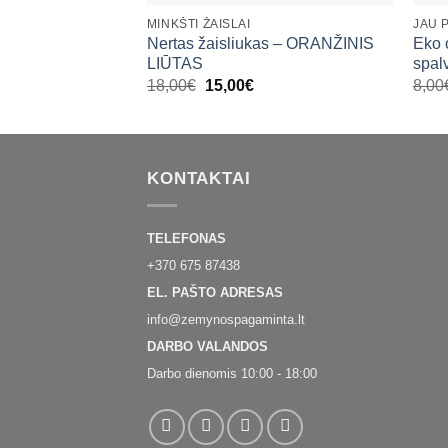
MINKŠTI ŽAISLAI
JAU 
Nertas žaisliukas – ORANŽINIS
Eko 
LIŪTAS
spal
Original
Current
18,00
€
15,00
€
8,00
price
price
was:
is:
18,00€.
15,00€.
KONTAKTAI
TELEFONAS
+370 675 87438
EL. PAŠTO ADRESAS
info@zemynospagaminta.lt
DARBO VALANDOS
Darbo dienomis 10:00 - 18:00