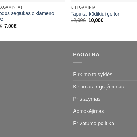
PAGAMINTA !
KITI GAMINIAI
odos segtukas ciklameno
Tapukai kūdikiui geltoni
va
Original
Current
12,00
€
10,00
€
price
price
Original
Current
€
7,00
€
was:
is:
price
price
12,00€.
10,00€.
was:
is:
8,00€.
7,00€.
PAGALBA
Pirkimo taisyklės
Keitimas ir grąžinimas
Pristatymas
Apmokėjimas
Privatumo politika