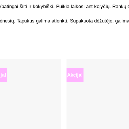
atingai šilti ir kokybiški. Puikia laikosi ant kojyčių. Rankų
ėnesių. Tapukus galima atlenkti. Supakuota dėžutėje, galima 
ja!
Akcija!
Mėgstamiausias
Mėgstamiaus
+