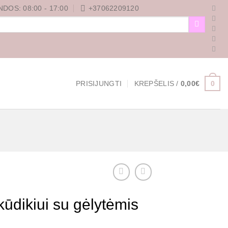
DOS: 08:00 - 17:00
+37062209120
0
PRISIJUNGTI
KREPŠELIS /
0,00
€
kūdikiui su gėlytėmis