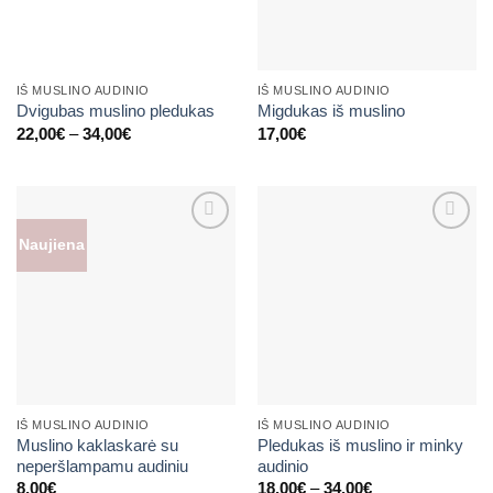
IŠ MUSLINO AUDINIO
IŠ MUSLINO AUDINIO
Dvigubas muslino pledukas
Migdukas iš muslino
Price
22,00
€
–
34,00
€
17,00
€
range:
22,00€
through
34,00€
Naujiena
Mėgstamiausias
Mėgstamiausias
IŠ MUSLINO AUDINIO
IŠ MUSLINO AUDINIO
Muslino kaklaskarė su
Pledukas iš muslino ir minky
neperšlampamu audiniu
audinio
Price
8,00
€
18,00
€
–
34,00
€