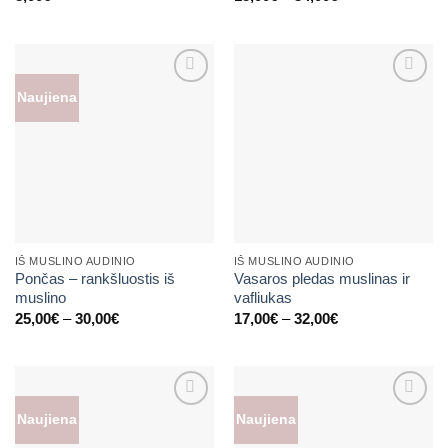
range:
18,00€
through
34,00€
Naujiena
Mėgstamiausias
Mėgstamiausias
IŠ MUSLINO AUDINIO
IŠ MUSLINO AUDINIO
Pončas – rankšluostis iš
Vasaros pledas muslinas ir
muslino
vafliukas
Price
Price
25,00
€
–
30,00
€
17,00
€
–
32,00
€
range:
range:
25,00€
17,00€
through
through
30,00€
32,00€
Naujiena
Naujiena
Mėgstamiausias
Mėgstamiausias