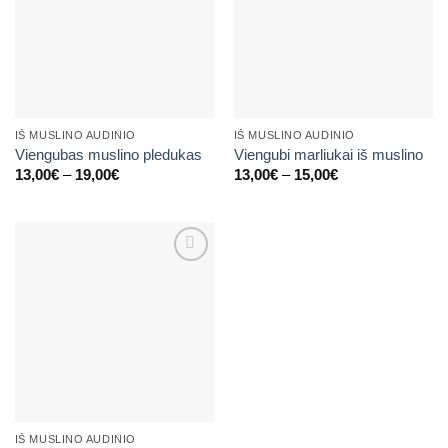
IŠ MUSLINO AUDINIO
IŠ MUSLINO AUDINIO
Viengubas muslino pledukas
Viengubi marliukai iš muslino
Price
Price
13,00
€
–
19,00
€
13,00
€
–
15,00
€
range:
range:
13,00€
13,00€
through
through
19,00€
15,00€
Mėgstamiausias
IŠ MUSLINO AUDINIO