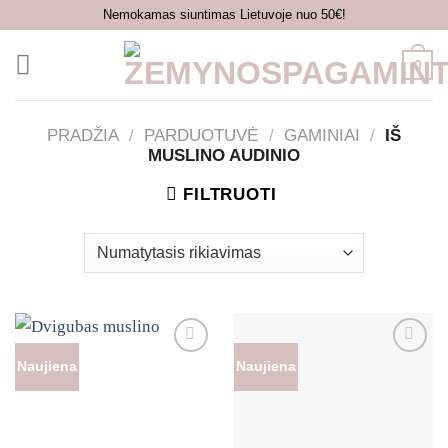
Skip
Nemokamas siuntimas Lietuvoje nuo 50€!
to
content
0
PRADŽIA
/
PARDUOTUVĖ
/
GAMINIAI
/
IŠ
MUSLINO AUDINIO
FILTRUOTI
Naujiena
Naujiena
Mėgstamiausias
Mėgstamiausias