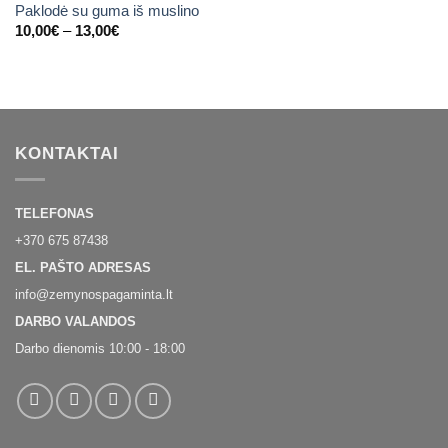
Paklodė su guma iš muslino
Price
10,00
€
–
13,00
€
range:
10,00€
through
13,00€
KONTAKTAI
TELEFONAS
+370 675 87438
EL. PAŠTO ADRESAS
info@zemynospagaminta.lt
DARBO VALANDOS
Darbo dienomis 10:00 - 18:00