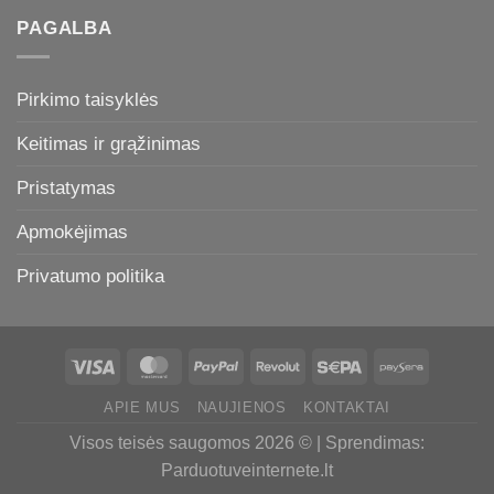
PAGALBA
Pirkimo taisyklės
Keitimas ir grąžinimas
Pristatymas
Apmokėjimas
Privatumo politika
APIE MUS
NAUJIENOS
KONTAKTAI
Visos teisės saugomos 2026 © | Sprendimas:
Parduotuveinternete.lt