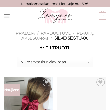
Skip
Nemokamas siuntimas Lietuvoje nuo 50€!
to
content
0
PRADŽIA
/
PARDUOTUVĖ
/
PLAUKŲ
AKSESUARAI
/
ŠILKO SEGTUKAI
FILTRUOTI
Naujiena
Mėgstamiausias
Mėgstamiausias