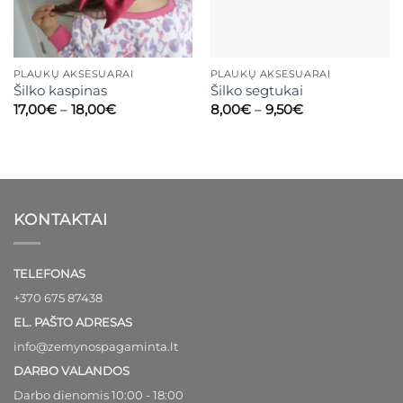
PLAUKŲ AKSESUARAI
PLAUKŲ AKSESUARAI
Šilko kaspinas
Šilko segtukai
Price
Price
17,00
€
–
18,00
€
8,00
€
–
9,50
€
range:
range:
17,00€
8,00€
through
through
18,00€
9,50€
KONTAKTAI
TELEFONAS
+370 675 87438
EL. PAŠTO ADRESAS
info@zemynospagaminta.lt
DARBO VALANDOS
Darbo dienomis 10:00 - 18:00