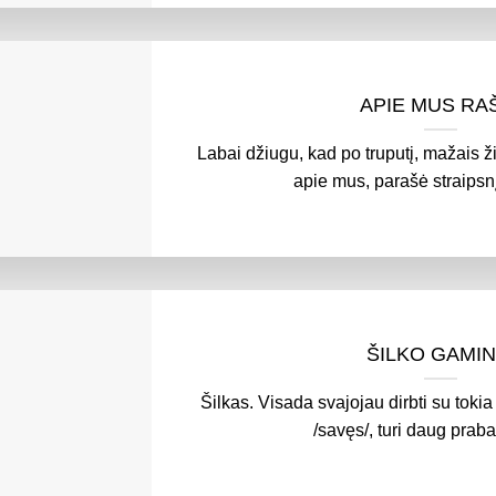
APIE MUS RA
Labai džiugu, kad po truputį, mažais ž
apie mus, parašė straipsn
ŠILKO GAMIN
Šilkas. Visada svajojau dirbti su tokia 
/savęs/, turi daug prab