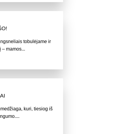
ŠO!
ingsneliais tobulėjame ir
į – mamos...
AI
medžiaga, kuri, tiesiog iš
angumo....