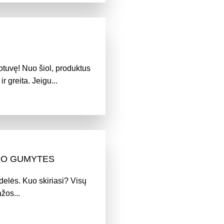
otuvę! Nuo šiol, produktus
r greita. Jeigu...
LKO GUMYTES
elės. Kuo skiriasi? Visų
žos...