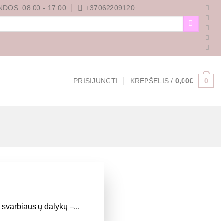
DOS: 08:00 - 17:00
+37062209120
0
PRISIJUNGTI
KREPŠELIS /
0,00
€
 svarbiausių dalykų –...