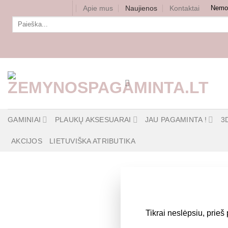
Skip
Apie mus
Naujienos
Kontaktai
Nemok
to
Ieškoti:
content
GAMINIAI
PLAUKŲ AKSESUARAI
JAU PAGAMINTA !
3
AKCIJOS
LIETUVIŠKA ATRIBUTIKA
Tikrai neslėpsiu, prieš