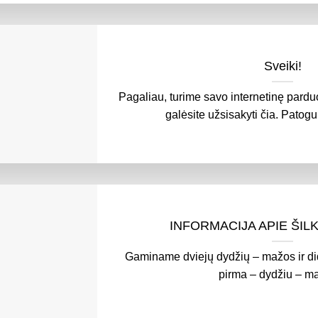
Sveiki!
Pagaliau, turime savo internetinę pardu
galėsite užsisakyti čia. Patogu i
INFORMACIJA APIE ŠI
Gaminame dviejų dydžių – mažos ir did
pirma – dydžiu – ma