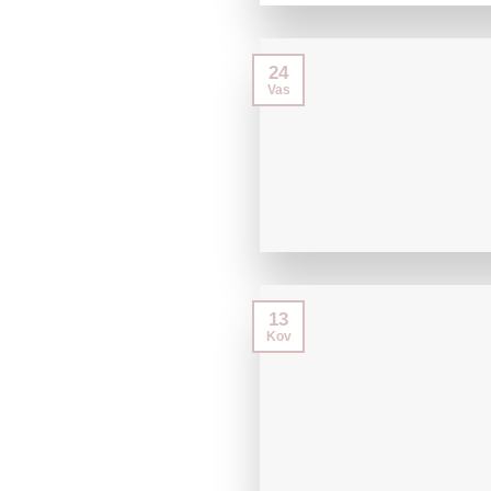
24
Vas
13
Kov