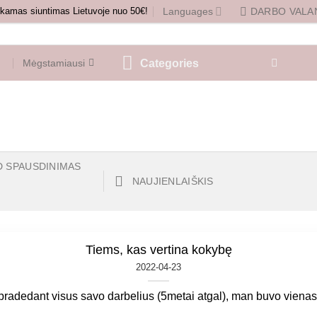
amas siuntimas Lietuvoje nuo 50€!
Languages
DARBO VALAN
Categories
Mėgstamiausi
D SPAUSDINIMAS
NAUJIENLAIŠKIS
Tiems, kas vertina kokybę
2022-04-23
 pradedant visus savo darbelius (5metai atgal), man buvo vienas