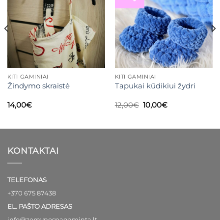
KITI GAMINIAI
KITI GAMINIAI
Žindymo skraistė
Tapukai kūdikiui žydri
Original
Current
14,00
€
12,00
€
10,00
€
price
price
was:
is:
12,00€.
10,00€.
KONTAKTAI
TELEFONAS
+370 675 87438
EL. PAŠTO ADRESAS
info@zemynospagaminta.lt