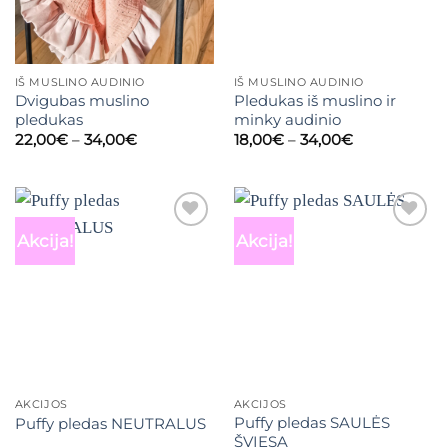
IŠ MUSLINO AUDINIO
IŠ MUSLINO AUDINIO
Dvigubas muslino
Pledukas iš muslino ir
pledukas
minky audinio
Price
Price
22,00
€
–
34,00
€
18,00
€
–
34,00
€
range:
range:
22,00€
18,00€
through
through
34,00€
34,00€
Akcija!
Akcija!
Mėgstamiausias
Mėgstamiausias
AKCIJOS
AKCIJOS
Puffy pledas SAULĖS
Puffy pledas NEUTRALUS
ŠVIESA