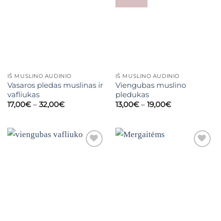
IŠ MUSLINO AUDINIO
IŠ MUSLINO AUDINIO
Vasaros pledas muslinas ir
Viengubas muslino
vafliukas
pledukas
Price
Price
17,00
€
–
32,00
€
13,00
€
–
19,00
€
range:
range:
17,00€
13,00€
through
through
32,00€
19,00€
Mėgstamiausias
Mėgstamiausias