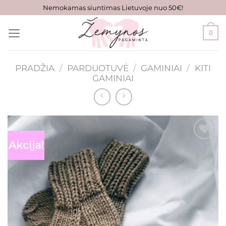
Skip
Nemokamas siuntimas Lietuvoje nuo 50€!
to
content
0
PRADŽIA
/
PARDUOTUVĖ
/
GAMINIAI
/
KITI
GAMINIAI
Akcija!
Mėgstamiausias