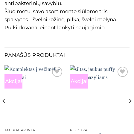
antibakterinių savybių.
Šiuo metu, savo asortimente siūlome tris
spalvytes – švelni rožinė, pilka, švelni mėlyna.
Puiki dovana, einant lankyti naujagimio.
PANAŠŪS PRODUKTAI
Akcija!
Akcija!
Mėgstamiausias
Mėgstamiausias
JAU PAGAMINTA !
PLEDUKAI