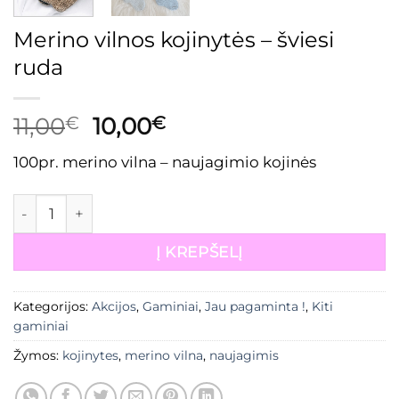
Merino vilnos kojinytės – šviesi
ruda
Original
Current
11,00
€
10,00
€
price
price
100pr. merino vilna – naujagimio kojinės
was:
is:
11,00€.
10,00€.
produkto kiekis: Merino vilnos kojinytės - šviesi ruda
Į KREPŠELĮ
Kategorijos:
Akcijos
,
Gaminiai
,
Jau pagaminta !
,
Kiti
gaminiai
Žymos:
kojinytes
,
merino vilna
,
naujagimis