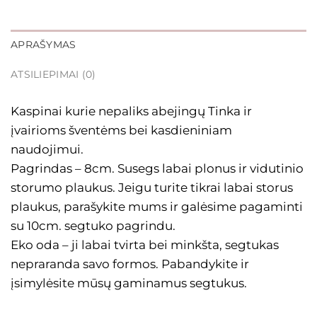
APRAŠYMAS
ATSILIEPIMAI (0)
Kaspinai kurie nepaliks abejingų Tinka ir
įvairioms šventėms bei kasdieniniam
naudojimui.
Pagrindas – 8cm. Susegs labai plonus ir vidutinio
storumo plaukus. Jeigu turite tikrai labai storus
plaukus, parašykite mums ir galėsime pagaminti
su 10cm. segtuko pagrindu.
Eko oda – ji labai tvirta bei minkšta, segtukas
nepraranda savo formos. Pabandykite ir
įsimylėsite mūsų gaminamus segtukus.