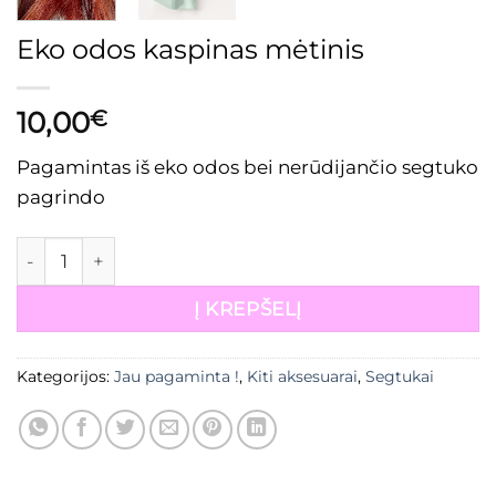
Eko odos kaspinas mėtinis
10,00
€
Pagamintas iš eko odos bei nerūdijančio segtuko
pagrindo
produkto kiekis: Eko odos kaspinas mėtinis
Į KREPŠELĮ
Kategorijos:
Jau pagaminta !
,
Kiti aksesuarai
,
Segtukai