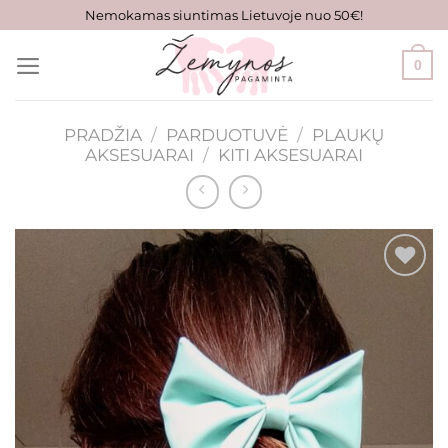
Skip
Nemokamas siuntimas Lietuvoje nuo 50€!
to
content
0
PRADŽIA
/
PARDUOTUVĖ
/
PLAUKŲ
AKSESUARAI
/
KITI AKSESUARAI
Mėgstamiausias