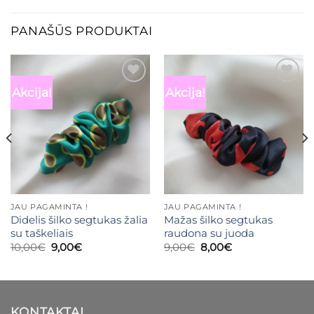
PANAŠŪS PRODUKTAI
Akcija!
Akcija!
Mėgstamiausias
Mėgstamiausias
JAU PAGAMINTA !
JAU PAGAMINTA !
Didelis šilko segtukas žalia
Mažas šilko segtukas
su taškeliais
raudona su juoda
Original
Current
Original
Current
10,00
€
9,00
€
9,00
€
8,00
€
price
price
price
price
was:
is:
was:
is:
10,00€.
9,00€.
9,00€.
8,00€.
KONTAKTAI