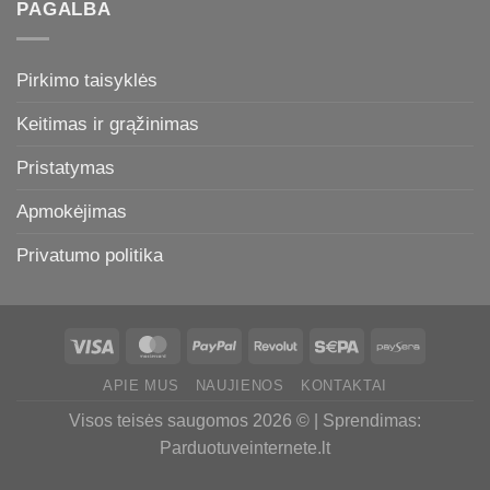
PAGALBA
Pirkimo taisyklės
Keitimas ir grąžinimas
Pristatymas
Apmokėjimas
Privatumo politika
APIE MUS
NAUJIENOS
KONTAKTAI
Visos teisės saugomos 2026 © | Sprendimas:
Parduotuveinternete.lt