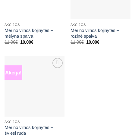
AKCIJOS
AKCIJOS
Merino vilnos kojinytės –
Merino vilnos kojinytės –
mėlyna spalva
rožinė spalva
Original
Current
Original
Current
11,00
€
10,00
€
11,00
€
10,00
€
price
price
price
price
was:
is:
was:
is:
11,00€.
10,00€.
11,00€.
10,00€.
Akcija!
Mėgstamiausias
AKCIJOS
Merino vilnos kojinytės –
šviesi ruda