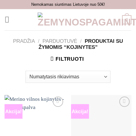
Skip
Nemokamas siuntimas Lietuvoje nuo 50€!
to
content
0
PRADŽIA
/
PARDUOTUVĖ
/
PRODUKTAI SU
ŽYMOMIS “KOJINYTES”
FILTRUOTI
Akcija!
Akcija!
Mėgstamiausias
Mėgstamiausias