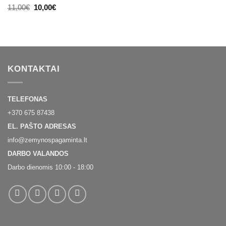
Original
Current
11,00
€
10,00
€
price
price
was:
is:
11,00€.
10,00€.
KONTAKTAI
TELEFONAS
+370 675 87438
EL. PAŠTO ADRESAS
info@zemynospagaminta.lt
DARBO VALANDOS
Darbo dienomis 10:00 - 18:00