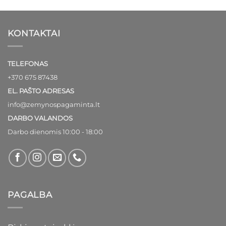
was:
is:
was:
is:
12,00€.
10,00€.
11,00€.
10,00€.
KONTAKTAI
TELEFONAS
+370 675 87438
EL. PAŠTO ADRESAS
info@zemynospagaminta.lt
DARBO VALANDOS
Darbo dienomis 10:00 - 18:00
PAGALBA