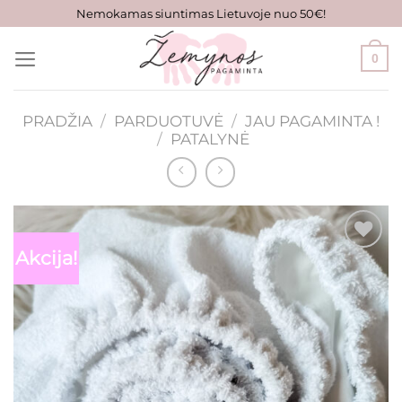
Skip
Nemokamas siuntimas Lietuvoje nuo 50€!
to
content
0
PRADŽIA
/
PARDUOTUVĖ
/
JAU PAGAMINTA !
/
PATALYNĖ
Akcija!
Mėgstamiausias