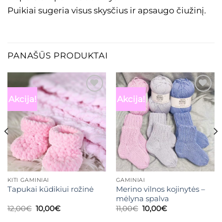
Puikiai sugeria visus skysčius ir apsaugo čiužinį.
PANAŠŪS PRODUKTAI
Akcija!
Akcija!
Mėgstamiausias
Mėgstamiausias
KITI GAMINIAI
GAMINIAI
Merino vilnos kojinytės –
Tapukai kūdikiui rožinė
mėlyna spalva
Original
Current
Original
Current
12,00
€
10,00
€
11,00
€
10,00
€
price
price
price
price