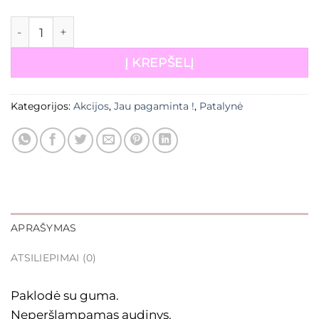
16,00€.
15,00€.
produkto kiekis: Pagaminta paklodė
Į KREPŠELĮ
Kategorijos:
Akcijos
,
Jau pagaminta !
,
Patalynė
APRAŠYMAS
ATSILIEPIMAI (0)
Paklodė su guma.
Neperšlampamas audinys.