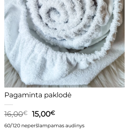
Pagaminta paklodė
Original
Current
16,00
€
15,00
€
price
price
60/120 neperšlampamas audinys
was:
is: