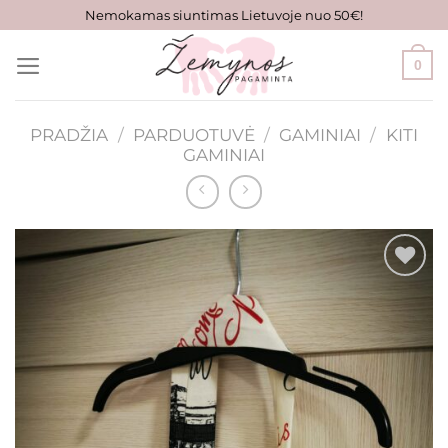
Skip
Nemokamas siuntimas Lietuvoje nuo 50€!
to
content
0
PRADŽIA
/
PARDUOTUVĖ
/
GAMINIAI
/
KITI
GAMINIAI
Mėgstamiausias