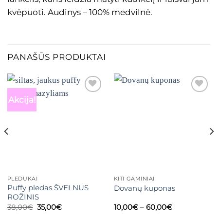
kvėpuoti. Audinys – 100% medvilnė.
PANAŠŪS PRODUKTAI
Akcija!
Mėgstamiausias
Mėgstamiausias
PLEDUKAI
KITI GAMINIAI
Puffy pledas ŠVELNUS
Dovanų kuponas
ROŽINIS
Original
Current
Price
38,00
€
35,00
€
10,00
€
–
60,00
€
price
price
range: