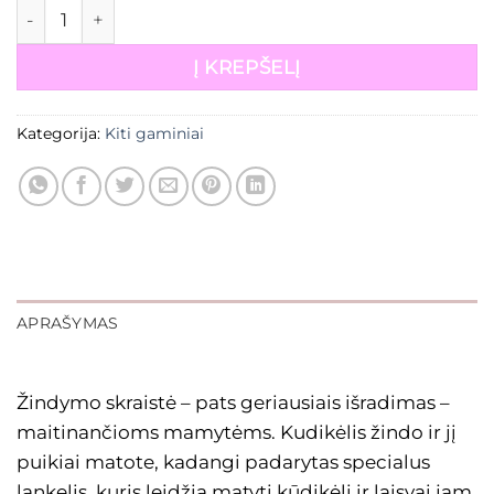
produkto kiekis: Žindymo skraistė
Į KREPŠELĮ
Kategorija:
Kiti gaminiai
APRAŠYMAS
Žindymo skraistė – pats geriausiais išradimas –
maitinančioms mamytėms. Kudikėlis žindo ir jį
puikiai matote, kadangi padarytas specialus
lankelis, kuris leidžia matyti kūdikėlį ir laisvai jam