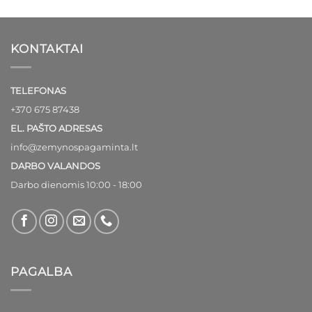
was:
is:
10,00€
38,00€.
35,00€.
through
60,00€
KONTAKTAI
TELEFONAS
+370 675 87438
EL. PAŠTO ADRESAS
info@zemynospagaminta.lt
DARBO VALANDOS
Darbo dienomis 10:00 - 18:00
PAGALBA