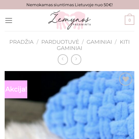
Skip
Nemokamas siuntimas Lietuvoje nuo 50€!
to
content
0
PRADŽIA
/
PARDUOTUVĖ
/
GAMINIAI
/
KITI
GAMINIAI
Akcija!
Mėgstamiausias