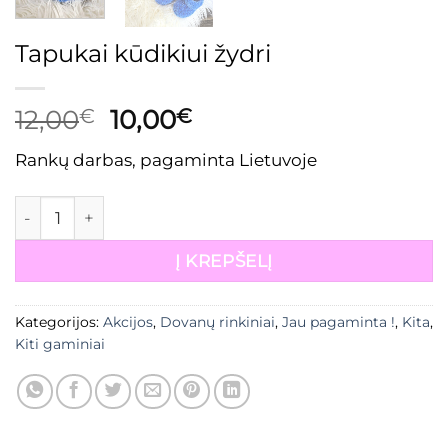
Tapukai kūdikiui žydri
Original
Current
12,00
€
10,00
€
price
price
Rankų darbas, pagaminta Lietuvoje
was:
is:
12,00€.
10,00€.
produkto kiekis: Tapukai kūdikiui žydri
Į KREPŠELĮ
Kategorijos:
Akcijos
,
Dovanų rinkiniai
,
Jau pagaminta !
,
Kita
,
Kiti gaminiai