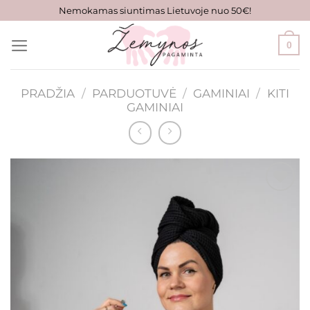
Skip
Nemokamas siuntimas Lietuvoje nuo 50€!
to
content
0
PRADŽIA
/
PARDUOTUVĖ
/
GAMINIAI
/
KITI
GAMINIAI
Mėgstamiausias