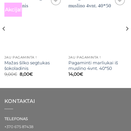
Akcija!
Mėgstamiausias
Mėgstamiausias
JAU PAGAMINTA !
JAU PAGAMINTA !
Mažas šilko segtukas
Pagaminti marliukai iš
šokoladinis
muslino 4vnt. 40*50
Original
Current
9,00
€
8,00
€
14,00
€
price
price
was:
is:
9,00€.
8,00€.
KONTAKTAI
TELEFONAS
+370 675 87438