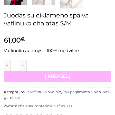
Juodas su ciklameno spalva
vaflinuko chalatas S/M
61,00
€
Vaflinuko audinys – 100% medvilnė
produkto kiekis: Juodas su ciklameno spalva vaflinuko
Į KREPŠELĮ
Kategorijos:
Iš vaflinuko audinio
,
Jau pagaminta !
,
Kita
,
Kiti
gaminiai
Žymos:
chalatas
,
moterims
,
vaflinukas