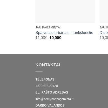
+
+
JAU PAGAMINTA !
JAU 
Spalvotas turbanas – rankšluostis
Dide
Original
Current
11,00
€
10,00
€
10,0
price
price
was:
is:
11,00€.
10,00€.
KONTAKTAI
TELEFONAS
+370 675 87438
EL. PAŠTO ADRESAS
info@zemynospagaminta.lt
DARBO VALANDOS