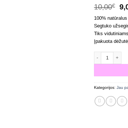
Or
10,00
€
9,
pr
100% natūralus 
wa
Segtuko užsegi
10
Tiks vidutiniam
Įpakuota dėžutė
produkto kiekis
Kategorijos:
Jau p