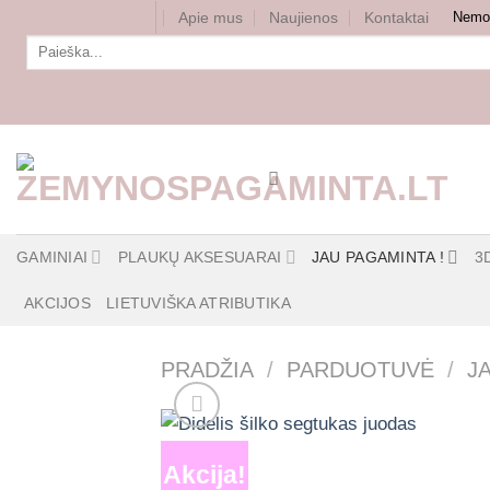
Skip
Apie mus
Naujienos
Kontaktai
Nemok
to
Ieškoti:
content
GAMINIAI
PLAUKŲ AKSESUARAI
JAU PAGAMINTA !
3
AKCIJOS
LIETUVIŠKA ATRIBUTIKA
PRADŽIA
/
PARDUOTUVĖ
/
J
Akcija!