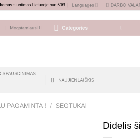
amas siuntimas Lietuvoje nuo 50€!
Languages
DARBO VALAN
Categories
Mėgstamiausi
D SPAUSDINIMAS
NAUJIENLAIŠKIS
AU PAGAMINTA !
/
SEGTUKAI
Didelis 
Mėgstamiausias