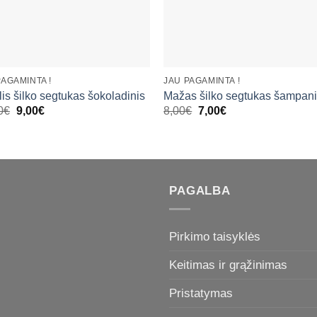
+
PAGAMINTA !
JAU PAGAMINTA !
lis šilko segtukas šokoladinis
Mažas šilko segtukas šampani
Original
Current
Original
Current
0
€
9,00
€
8,00
€
7,00
€
price
price
price
price
was:
is:
was:
is:
10,00€.
9,00€.
8,00€.
7,00€.
PAGALBA
Pirkimo taisyklės
Keitimas ir grąžinimas
Pristatymas