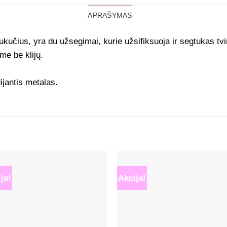
APRAŠYMAS
učius, yra du užsegimai, kurie užsifiksuoja ir segtukas tvirt
me be klijų.
ijantis metalas.
ja!
Akcija!
Mėgstamiausias
Mėgstamiaus