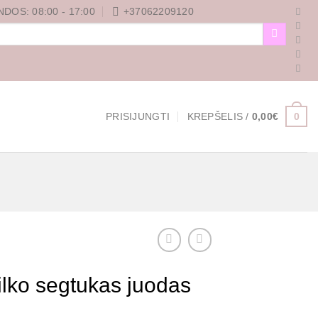
DOS: 08:00 - 17:00
+37062209120
0
PRISIJUNGTI
KREPŠELIS /
0,00
€
šilko segtukas juodas