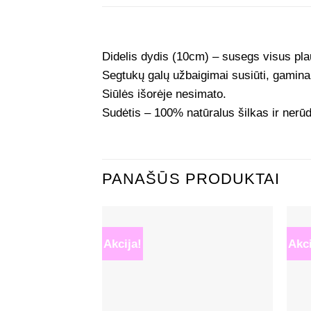
Didelis dydis (10cm) – susegs visus plauk
Segtukų galų užbaigimai susiūti, gamina
Siūlės išorėje nesimato.
Sudėtis – 100% natūralus šilkas ir nerūd
PANAŠŪS PRODUKTAI
Akcija!
Akci
Mėgstamiausias