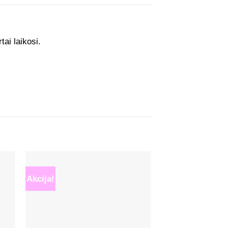
ai laikosi.
Akcija!
ias
Mėgstamiausias