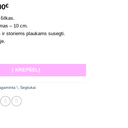
iginal
Current
00
€
ice
price
šilkas.
s:
is:
mas – 10 cm.
,00€.
9,00€.
s ir storiems plaukams susegti.
je.
: Didelis šilko segtukas juodas
Į KREPŠELĮ
agaminta !
,
Segtukai