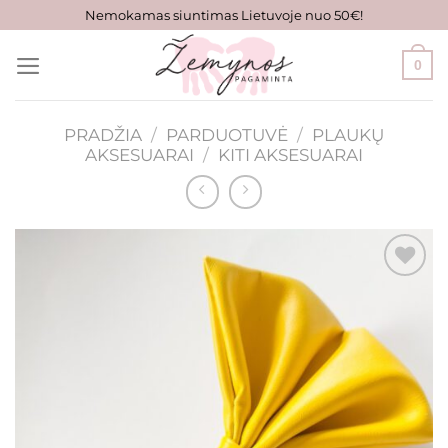
Skip
Nemokamas siuntimas Lietuvoje nuo 50€!
to
content
0
PRADŽIA
/
PARDUOTUVĖ
/
PLAUKŲ
AKSESUARAI
/
KITI AKSESUARAI
Mėgstamiausias