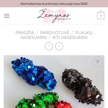
Skip
Nemokamas siuntimas Lietuvoje nuo 50€!
to
content
0
PRADŽIA
/
PARDUOTUVĖ
/
PLAUKŲ
AKSESUARAI
/
KITI AKSESUARAI
Mėgstamiausias