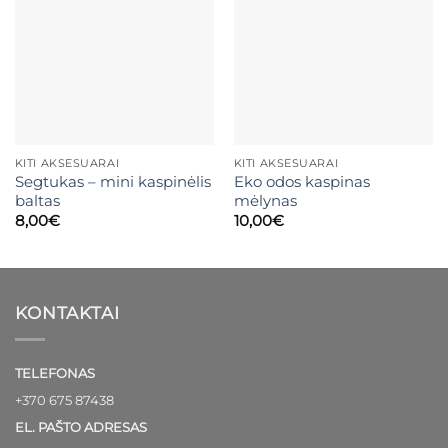
Mėgstamiausias
Mėgstamiausias
KITI AKSESUARAI
KITI AKSESUARAI
Segtukas – mini kaspinėlis
Eko odos kaspinas
baltas
mėlynas
8,00
€
10,00
€
KONTAKTAI
TELEFONAS
+370 675 87438
EL. PAŠTO ADRESAS