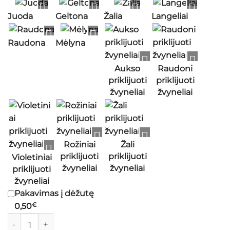
Juoda
Geltona
Žalia
Langeliai
Raudona
Mėlyna
Aukso
Raudoni
priklijuoti
priklijuoti
žvyneliai
žvyneliai
Rožiniai
Žali
priklijuoti
priklijuoti
Violetiniai
žvyneliai
žvyneliai
priklijuoti
žvyneliai
Pakavimas į dėžutę
0,50
€
produkto kiekis: Blizgūs segtukai