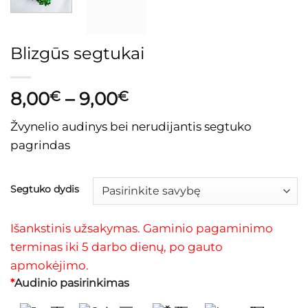
Blizgūs segtukai
Price
8,00
€
–
9,00
€
range:
Žvynelio audinys bei nerudijantis segtuko
8,00€
pagrindas
through
9,00€
Segtuko dydis
Išankstinis užsakymas. Gaminio pagaminimo
terminas iki 5 darbo dienų, po gauto
apmokėjimo.
*
Audinio pasirinkimas