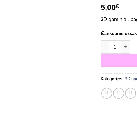
5,00
€
3D gaminiai, pa
Išankstinis užsa
produkto kiekis
Kategorijos:
3D sp