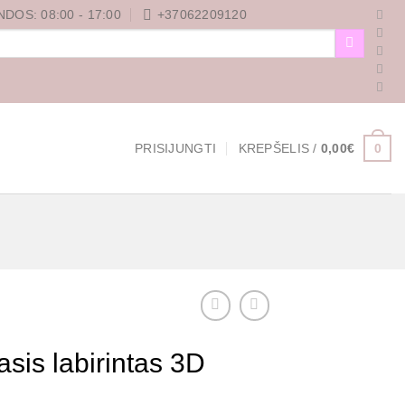
DOS: 08:00 - 17:00
+37062209120
0
PRISIJUNGTI
KREPŠELIS /
0,00
€
sis labirintas 3D