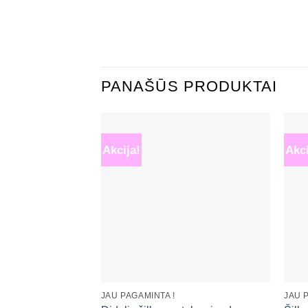
PANAŠŪS PRODUKTAI
Akcija!
Akci
Mėgstamiausias
+
+
JAU PAGAMINTA !
JAU 