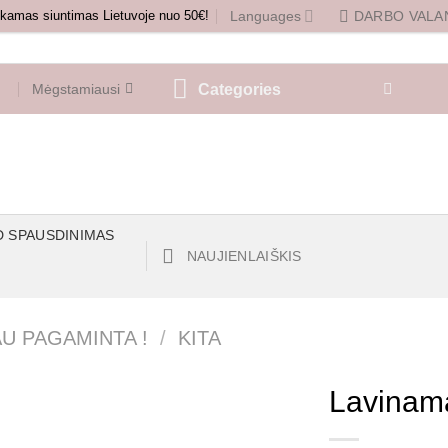
amas siuntimas Lietuvoje nuo 50€!
Languages
DARBO VALAN
Categories
Mėgstamiausi
D SPAUSDINIMAS
NAUJIENLAIŠKIS
AU PAGAMINTA !
/
KITA
Lavinama
Mėgstamiausias