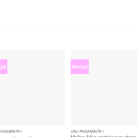
ja!
Akcija!
Mėgstamiausias
Mėgstamiaus
+
PAGAMINTA !
JAU PAGAMINTA !