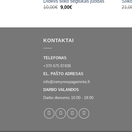
Didelis šilko segtukas juodas
Šilk
Original
Current
10,00
€
9,00
€
21,0
price
price
was:
is:
10,00€.
9,00€.
KONTAKTAI
TELEFONAS
+370 675 87438
EL. PAŠTO ADRESAS
info@zemynospagaminta.lt
DARBO VALANDOS
Darbo dienomis 10:00 - 18:00