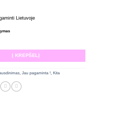
gaminti Lietuvoje
kymas
: Lavinamasis labirintas 3D
Į KREPŠELĮ
ausdinimas
,
Jau pagaminta !
,
Kita