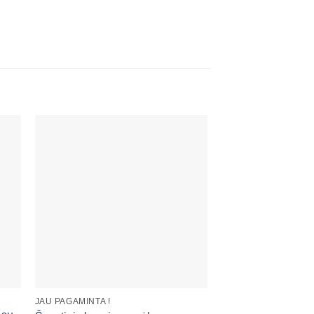
ias
Mėgstamiausias
+
+
JAU PAGAMINTA !
JAU PAGAMINTA !