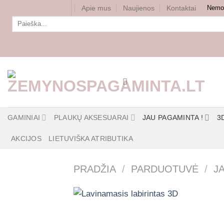
Skip
Apie mus
Naujienos
Kontaktai
Nemok
to
Ieškoti:
content
GAMINIAI
PLAUKŲ AKSESUARAI
JAU PAGAMINTA !
3
AKCIJOS
LIETUVIŠKA ATRIBUTIKA
PRADŽIA
/
PARDUOTUVĖ
/
J