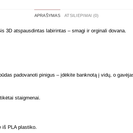
APRAŠYMAS
ATSILIEPIMAI (0)
s 3D atspausdintas labirintas – smagi ir orginali dovana.
s būdas padovanoti pinigus – įdėkite banknotą į vidų, o gavėjas 
tikėtai staigmenai.
 iš PLA plastiko.