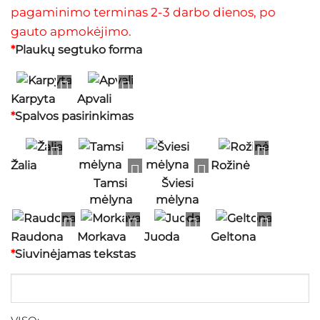
pagaminimo terminas 2-3 darbo dienos, po
gauto apmokėjimo.
*
Plaukų segtuko forma
Karpyta
Apvali
*
Spalvos pasirinkimas
Žalia
Rožinė
Tamsi
Šviesi
mėlyna
mėlyna
Raudona
Morkava
Juoda
Geltona
*
Siuvinėjamas tekstas