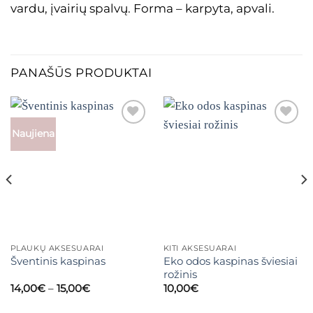
vardu, įvairių spalvų. Forma – karpyta, apvali.
PANAŠŪS PRODUKTAI
Naujiena
Mėgstamiausias
Mėgstamiausias
PLAUKŲ AKSESUARAI
KITI AKSESUARAI
Eko odos kaspinas šviesiai
Šventinis kaspinas
rožinis
Price
14,00
€
–
15,00
€
10,00
€
range:
14,00€