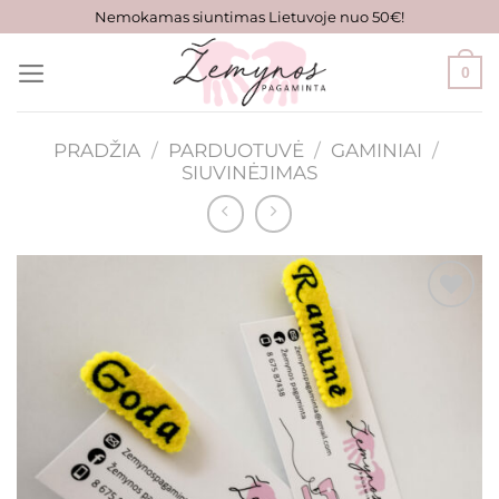
Skip
Nemokamas siuntimas Lietuvoje nuo 50€!
to
content
0
PRADŽIA
/
PARDUOTUVĖ
/
GAMINIAI
/
SIUVINĖJIMAS
Mėgstamiausias