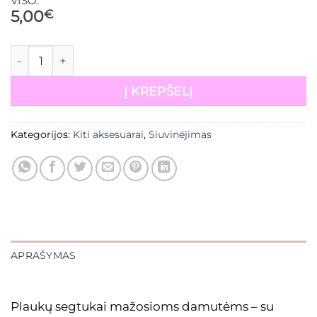
VISO:
5,00
€
produkto kiekis: Plaukų segtukai mergaitėms
Į KREPŠELĮ
Kategorijos:
Kiti aksesuarai
,
Siuvinėjimas
APRAŠYMAS
Plaukų segtukai mažosioms damutėms – su