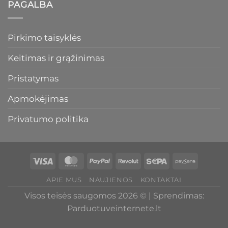
PAGALBA
Pirkimo taisyklės
Keitimas ir grąžinimas
Pristatymas
Apmokėjimas
Privatumo politika
APIE MUS
NAUJIENOS
KONTAKTAI
Visos teisės saugomos 2026 © | Sprendimas:
Parduotuveinternete.lt