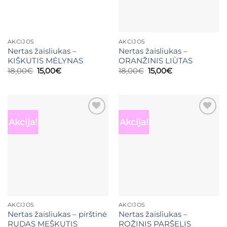
AKCIJOS
AKCIJOS
Nertas žaisliukas –
Nertas žaisliukas –
KIŠKUTIS MĖLYNAS
ORANŽINIS LIŪTAS
Original
Current
Original
Current
18,00
€
15,00
€
18,00
€
15,00
€
price
price
price
price
was:
is:
was:
is:
18,00€.
15,00€.
18,00€.
15,00€.
Akcija!
Akcija!
Mėgstamiausias
Mėgstamiausias
AKCIJOS
AKCIJOS
Nertas žaisliukas – pirštinė
Nertas žaisliukas –
RUDAS MEŠKUTIS
ROŽINIS PARŠELIS