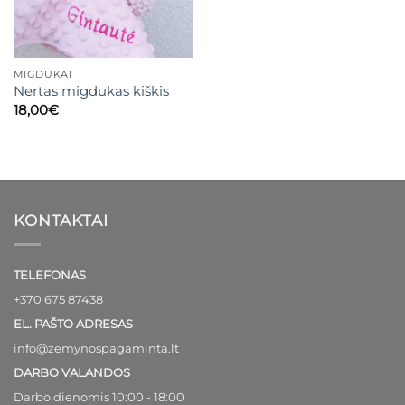
MIGDUKAI
Nertas migdukas kiškis
18,00
€
KONTAKTAI
TELEFONAS
+370 675 87438
EL. PAŠTO ADRESAS
info@zemynospagaminta.lt
DARBO VALANDOS
Darbo dienomis 10:00 - 18:00