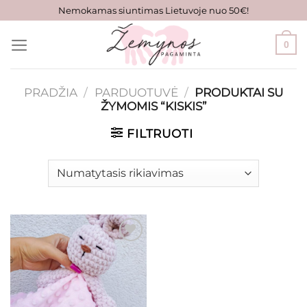
Skip
Nemokamas siuntimas Lietuvoje nuo 50€!
to
content
0
PRADŽIA
/
PARDUOTUVĖ
/
PRODUKTAI SU
ŽYMOMIS “KISKIS”
FILTRUOTI
Mėgstamiausias