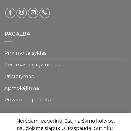
PAGALBA
Pirkimo taisyklės
Keitimas ir grąžinimas
Pristatymas
Apmokėjimas
Privatumo politika
Norėdami pagerinti jūsų naršymo kokybę,
naudojame slapukus. Paspaudę "Sutinku"