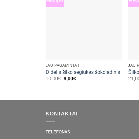
Mėgstamiausias
+
+
JAU PAGAMINTA !
JAU 
Didelis šilko segtukas šokoladinis
Šilk
Original
Current
10,00
€
9,00
€
21,0
price
price
was:
is:
10,00€.
9,00€.
KONTAKTAI
TELEFONAS