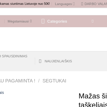
amas siuntimas Lietuvoje nuo 50€!
Languages
DARBO VALAN
Categories
Mėgstamiausi
D SPAUSDINIMAS
NAUJIENLAIŠKIS
AU PAGAMINTA !
/
SEGTUKAI
Mažas ši
taškeliai
Mėgstamiausias