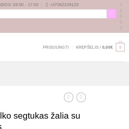
DOS: 08:00 - 17:00
+37062209120
0
PRISIJUNGTI
KREPŠELIS /
0,00
€
lko segtukas žalia su
s