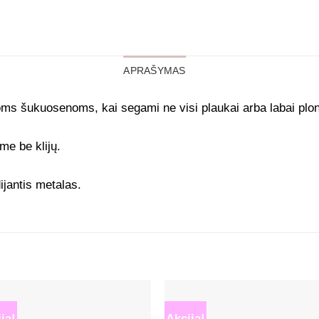
APRAŠYMAS
ioms šukuosenoms, kai segami ne visi plaukai arba labai plo
me be klijų.
ijantis metalas.
ja!
Akcija!