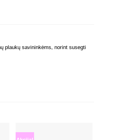
nų plaukų savininkėms, norint susegti
Akcija!
Akcija!