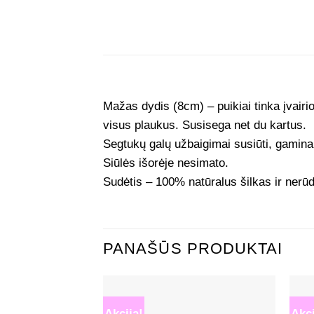
Mažas dydis (8cm) – puikiai tinka įvair
visus plaukus. Susisega net du kartus.
Segtukų galų užbaigimai susiūti, gamina
Siūlės išorėje nesimato.
Sudėtis – 100% natūralus šilkas ir nerūd
PANAŠŪS PRODUKTAI
Akcija!
Akci