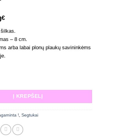
ginal
Current
0
€
ce
price
šilkas.
:
is:
mas – 8 cm.
0€.
8,00€.
ms arba labai plonų plaukų savininkėms
je.
 Mažas šilko segtukas žalia su taškeliais
Į KREPŠELĮ
agaminta !
,
Segtukai