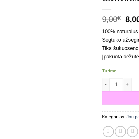
Ori
9,00
€
8,0
pri
100% natūralus 
was
Segtuko užsegi
9,0
Tiks šukuoseno
Įpakuota dėžutė
Turime
produkto kiekis:
Kategorijos:
Jau p