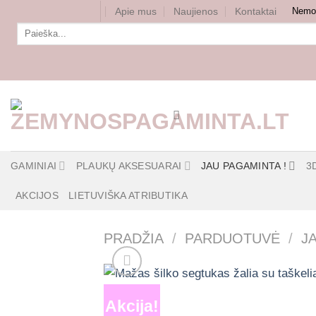
Skip
Apie mus
Naujienos
Kontaktai
Nemok
to
Ieškoti:
content
GAMINIAI
PLAUKŲ AKSESUARAI
JAU PAGAMINTA !
3
AKCIJOS
LIETUVIŠKA ATRIBUTIKA
PRADŽIA
/
PARDUOTUVĖ
/
J
Akcija!