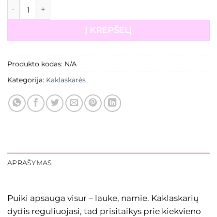
produkto kiekis: Medvilninės + Minky
Į KREPŠELĮ
Produkto kodas:
N/A
Kategorija:
Kaklaskarės
APRAŠYMAS
Puiki apsauga visur – lauke, namie. Kaklaskarių
dydis reguliuojasi, tad prisitaikys prie kiekvieno