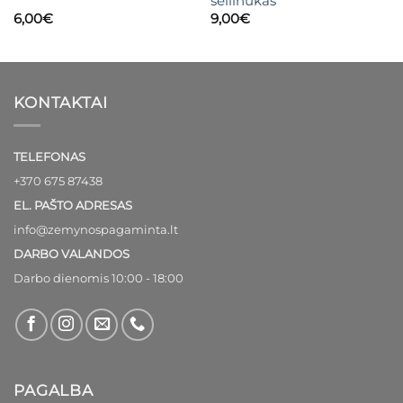
seilinukas
6,00
€
9,00
€
KONTAKTAI
TELEFONAS
+370 675 87438
EL. PAŠTO ADRESAS
info@zemynospagaminta.lt
DARBO VALANDOS
Darbo dienomis 10:00 - 18:00
PAGALBA