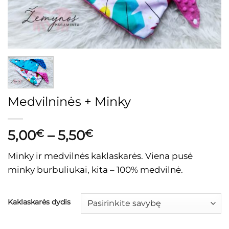
Medvilninės + Minky
Price
5,00
€
–
5,50
€
range:
Minky ir medvilnės kaklaskarės. Viena pusė
5,00€
minky burbuliukai, kita – 100% medvilnė.
through
5,50€
Kaklaskarės dydis