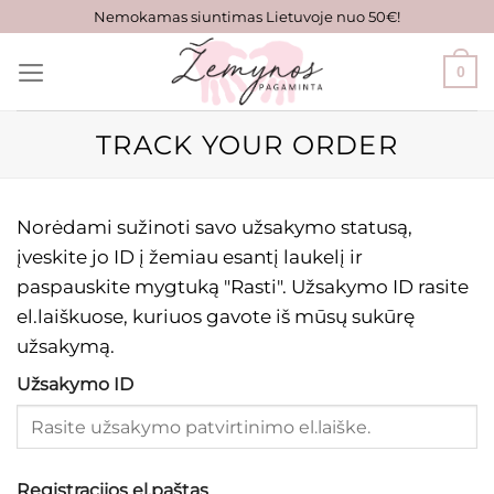
Skip
Nemokamas siuntimas Lietuvoje nuo 50€!
to
content
0
TRACK YOUR ORDER
Norėdami sužinoti savo užsakymo statusą,
įveskite jo ID į žemiau esantį laukelį ir
paspauskite mygtuką "Rasti". Užsakymo ID rasite
el.laiškuose, kuriuos gavote iš mūsų sukūrę
užsakymą.
Užsakymo ID
Registracijos el.paštas