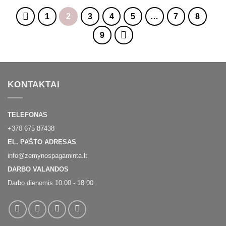
11,00€.
10,00€.
11,00€.
10,00€.
1
2
3
4
5
…
7
8
9
KONTAKTAI
TELEFONAS
+370 675 87438
EL. PAŠTO ADRESAS
info@zemynospagaminta.lt
DARBO VALANDOS
Darbo dienomis 10:00 - 18:00