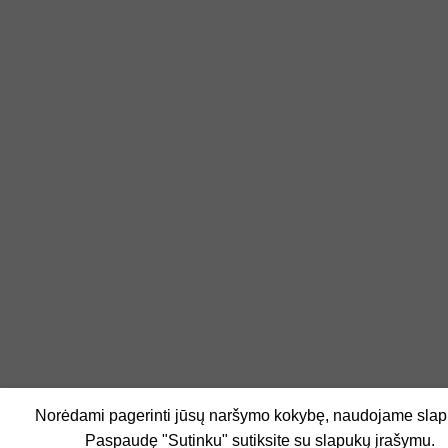
Norėdami pagerinti jūsų naršymo kokybę, naudojame slap
Paspaudę "Sutinku" sutiksite su slapukų įrašymu.