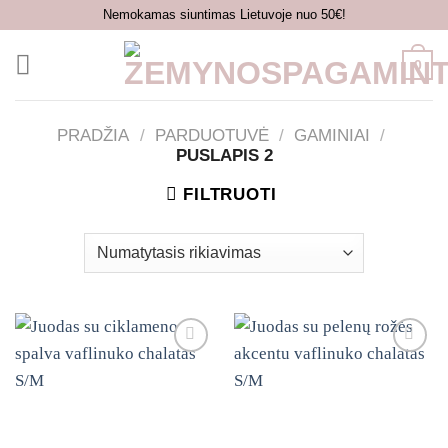
Skip
Nemokamas siuntimas Lietuvoje nuo 50€!
to
content
0
PRADŽIA
/
PARDUOTUVĖ
/
GAMINIAI
/
PUSLAPIS 2
FILTRUOTI
Mėgstamiausias
Mėgstamiausias