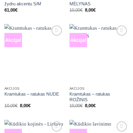
žydru akcentu S/M
MĖLYNAS
Original
Current
61,00
€
10,00
€
8,00
€
price
price
was:
is:
10,00€.
8,00€.
Akcija!
Akcija!
Mėgstamiausias
Mėgstamiausias
AKCIJOS
AKCIJOS
Kramtukas – ratukas
Kramtukas – ratukas NUDE
ROŽINIS
Original
Current
Original
Current
10,00
€
8,00
€
10,00
€
8,00
€
price
price
price
price
was:
is:
was:
is:
10,00€.
8,00€.
10,00€.
8,00€.