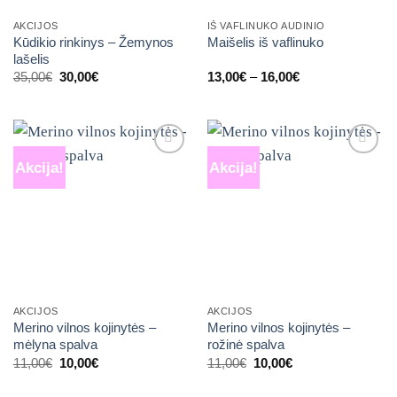
AKCIJOS
IŠ VAFLINUKO AUDINIO
Kūdikio rinkinys – Žemynos
Maišelis iš vaflinuko
lašelis
Original
Current
Price
35,00
€
30,00
€
13,00
€
–
16,00
€
price
price
range:
was:
is:
13,00€
35,00€.
30,00€.
through
16,00€
Akcija!
Akcija!
Mėgstamiausias
Mėgstamiausias
AKCIJOS
AKCIJOS
Merino vilnos kojinytės –
Merino vilnos kojinytės –
mėlyna spalva
rožinė spalva
Original
Current
Original
Current
11,00
€
10,00
€
11,00
€
10,00
€
price
price
price
price
was:
is:
was:
is: