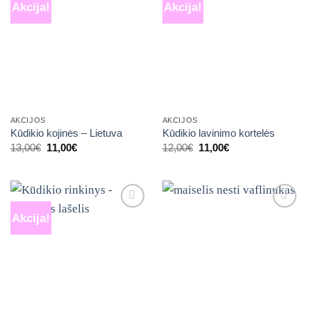
Akcija!
Akcija!
Mėgstamiausias
Mėgstamiausias
AKCIJOS
AKCIJOS
Kūdikio kojinės – Lietuva
Kūdikio lavinimo kortelės
Original
Current
Original
Current
13,00
€
11,00
€
12,00
€
11,00
€
price
price
price
price
was:
is:
was:
is:
13,00€.
11,00€.
12,00€.
11,00€.
Akcija!
Mėgstamiausias
Mėgstamiausias